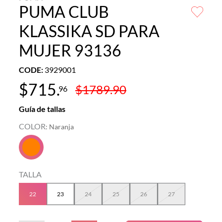
PUMA CLUB
KLASSIKA SD PARA
MUJER 93136
CODE
:
3929001
$
715
.
$
1789
.
90
96
Guía de tallas
COLOR
:
Naranja
TALLA
22
23
24
25
26
27