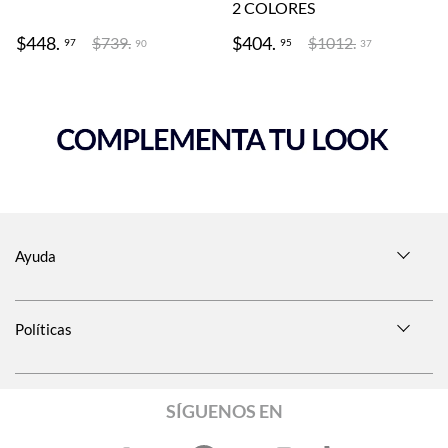
2
COLORES
$
448
.
$
404
.
$
739
.
$
1012
.
97
95
90
37
Ayuda
Políticas
SÍGUENOS EN