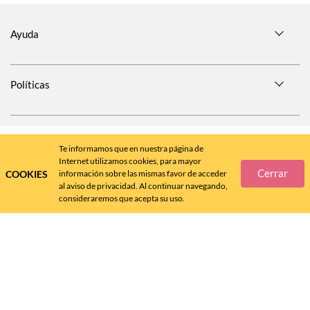
Ayuda
Políticas
SÍGUENOS EN
Te informamos que en nuestra página de
Internet utilizamos cookies, para mayor
Cerrar
COOKIES
información sobre las mismas favor de acceder
al aviso de privacidad. Al continuar navegando,
consideraremos que acepta su uso.
Call
Center
477 788 4600