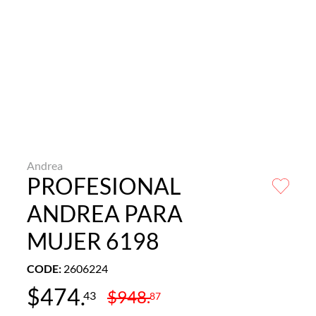
Andrea
PROFESIONAL
ANDREA PARA
MUJER 6198
CODE
:
2606224
$
474
.
$
948
.
43
87