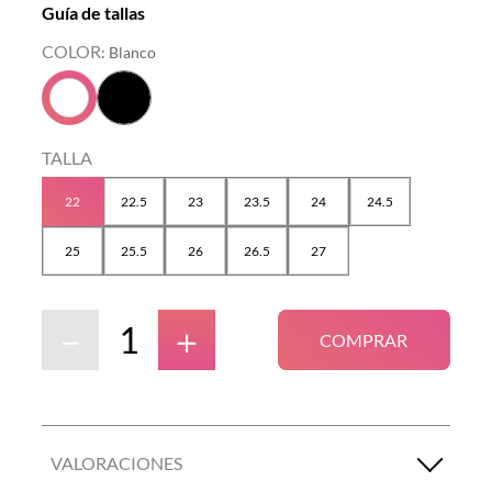
Guía de tallas
COLOR
:
Blanco
TALLA
22
22.5
23
23.5
24
24.5
25
25.5
26
26.5
27
－
＋
COMPRAR
VALORACIONES