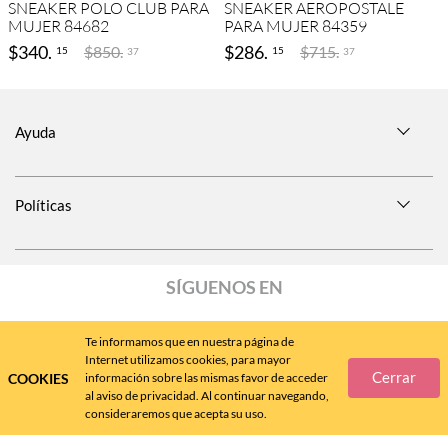
SNEAKER POLO CLUB PARA
SNEAKER AEROPOSTALE
MUJER 84682
PARA MUJER 84359
$
340
.
$
286
.
$
850
.
$
715
.
15
15
37
37
Ayuda
Políticas
SÍGUENOS EN
Te informamos que en nuestra página de
Internet utilizamos cookies, para mayor
Cerrar
COOKIES
información sobre las mismas favor de acceder
Call
Center
477 788 4600
al aviso de privacidad. Al continuar navegando,
consideraremos que acepta su uso.