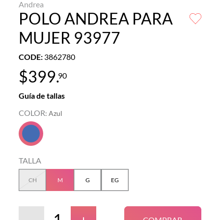
Andrea
POLO ANDREA PARA
MUJER 93977
CODE
:
3862780
$
399
.
90
Guía de tallas
COLOR
:
Azul
TALLA
CH
M
G
EG
－
＋
COMPRAR