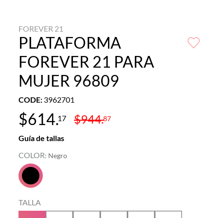
FOREVER 21
PLATAFORMA
FOREVER 21 PARA
MUJER 96809
CODE
:
3962701
$
614
.
$
944
.
17
87
Guía de tallas
COLOR
:
Negro
TALLA