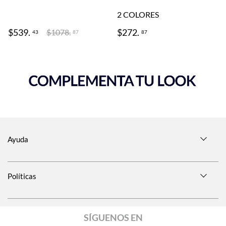
2
COLORES
$
539
.
$
272
.
$
1078
.
43
87
87
Ayuda
Políticas
SÍGUENOS EN