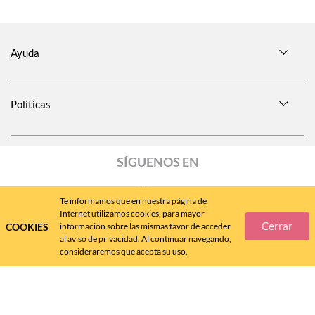
Ayuda
Políticas
SÍGUENOS EN
Te informamos que en nuestra página de
Internet utilizamos cookies, para mayor
Cerrar
COOKIES
información sobre las mismas favor de acceder
Call
Center
477 788 4600
al aviso de privacidad. Al continuar navegando,
consideraremos que acepta su uso.