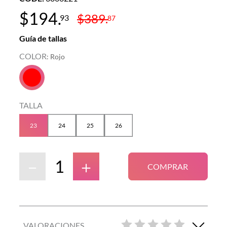
$
194
.
$
389
.
93
87
Guía de tallas
COLOR
:
Rojo
TALLA
23
24
25
26
－
＋
COMPRAR
VALORACIONES