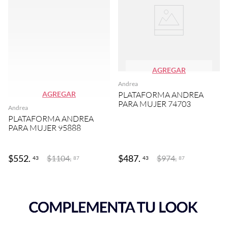
AGREGAR
Andrea
AGREGAR
PLATAFORMA ANDREA
PARA MUJER 74703
Andrea
PLATAFORMA ANDREA
PARA MUJER 95888
$
552
.
$
487
.
$
1104
.
$
974
.
43
43
87
87