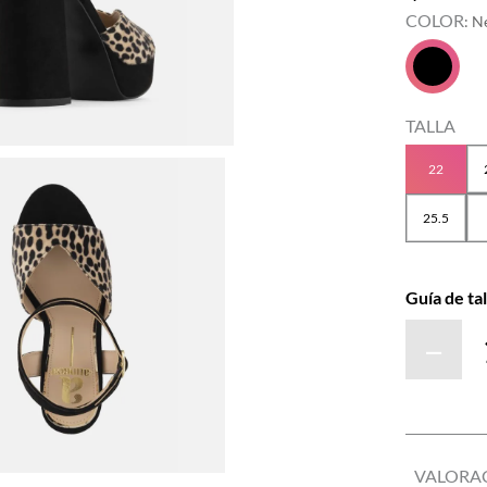
COLOR
:
N
TALLA
22
25.5
Guía de tal
－
VALORA