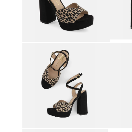
9
.
botas mujer
10
.
adidas