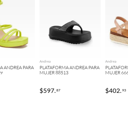
GREGAR
AGREGAR
Andrea
Andrea
A ANDREA PARA
PLATAFORMA ANDREA PARA
PLATAFOR
29
MUJER 88513
MUJER 66
$
597
.
$
402
.
87
93