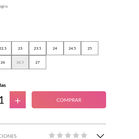
egro
22.5
23
23.5
24
24.5
25
26
26.5
27
las
＋
COMPRAR
CIONES