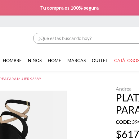
Tu compra es
100% segura
¿Qué estás buscando hoy?
HOMBRE
NIÑOS
HOME
MARCAS
OUTLET
CATÁLOGO
EA PARA MUJER 93389
Andrea
PLA
PARA
CODE
:
39
$
61