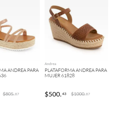
Andrea
AGREGAR
AGREGAR
PLATAFO
MUJER 5
Andrea
MA ANDREA PARA
PLATAFORMA ANDREA PARA
636
MUJER 61828
2
COLOR
$
500
.
$
272
.
$
805
.
$
1000
.
43
9
87
87