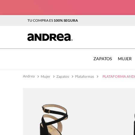
TU COMPRA ES
100% SEGURA
TÉRMINOS MÁS BUSCADOS
1
.
botas
ZAPATOS
MUJER
2
.
sandalias
Mujer
Zapatos
Plataformas
PLATAFORMA ANDR
3
.
tenis mujer
4
.
zapatillas
5
.
tenis
6
.
tenis hombre
7
.
flats
8
.
plataforma