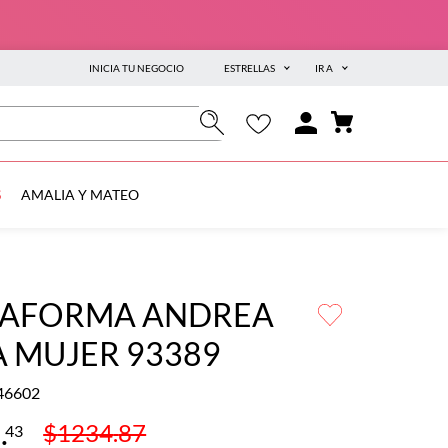
INICIA TU NEGOCIO
ESTRELLAS
IR A
S
AMALIA Y MATEO
TAFORMA ANDREA
 MUJER 93389
46602
7
.
$
1234
.
87
43