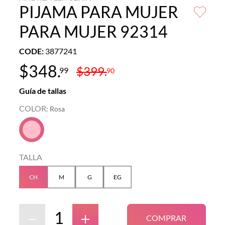
PIJAMA PARA MUJER
PARA MUJER 92314
CODE
:
3877241
$
348
.
$
399
.
99
90
Guía de tallas
COLOR
:
Rosa
TALLA
CH
M
G
EG
－
＋
COMPRAR