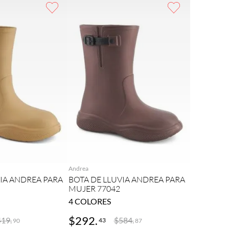
REGAR
AGREGAR
Andrea
VIA ANDREA PARA
BOTA DE LLUVIA ANDREA PARA
MUJER 77042
4
COLORES
$
292
.
419
.
$
584
.
43
90
87