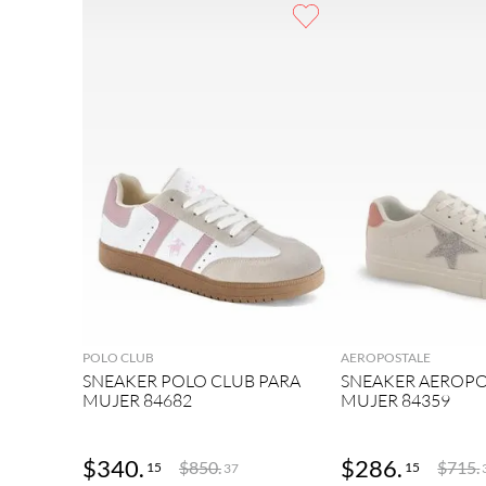
9
.
botas mujer
10
.
adidas
AGREGAR
AGRE
POLO CLUB
AEROPOSTALE
SNEAKER POLO CLUB PARA
SNEAKER AEROPO
MUJER 84682
MUJER 84359
$
340
.
$
286
.
$
850
.
$
715
.
15
15
37