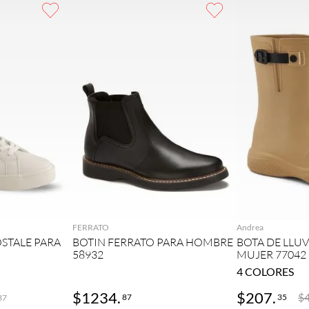
GAR
AGREGAR
AG
FERRATO
Andrea
STALE PARA
BOTIN FERRATO PARA HOMBRE
BOTA DE LLU
58932
MUJER 77042
4
COLORES
$
1234
.
$
207
.
$
87
35
37