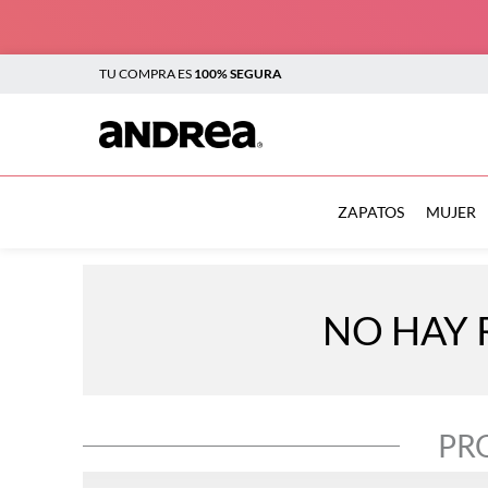
TU COMPRA ES
100% SEGURA
TÉRMINOS MÁS BUSCADOS
1
.
botas
ZAPATOS
MUJER
2
.
sandalias
3
.
tenis mujer
NO HAY 
4
.
zapatillas
5
.
tenis
6
.
tenis hombre
PR
7
.
flats
8
.
plataforma