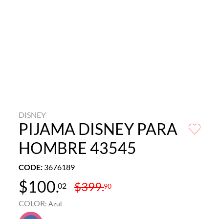
DISNEY
PIJAMA DISNEY PARA
HOMBRE 43545
CODE
:
3676189
$
100
.
$
399
.
02
90
COLOR
:
Azul