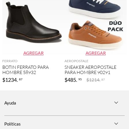
AGREGAR
AGREGAR
FERRATO
AEROPOSTALE
BOTIN FERRATO PARA
SNEAKER AEROPOSTALE
HOMBRE 58932
PARA HOMBRE 90291
$
1234
.
$
485
.
$
1214
.
87
95
87
Ayuda
Políticas