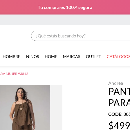
Tu compra es
100% segura
¿Qué estás buscando hoy?
HOMBRE
NIÑOS
HOME
MARCAS
OUTLET
CATÁLOGO
RA MUJER 93812
Andrea
PAN
PARA
CODE
:
38
$
49