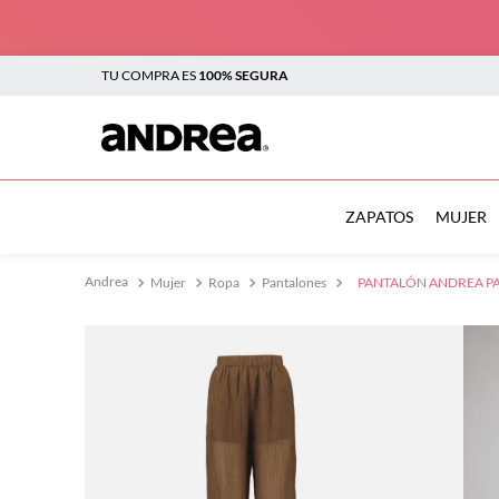
TU COMPRA ES
100% SEGURA
TÉRMINOS MÁS BUSCADOS
1
.
botas
ZAPATOS
MUJER
2
.
sandalias
Mujer
Ropa
Pantalones
PANTALÓN ANDREA PA
3
.
tenis mujer
4
.
zapatillas
5
.
tenis
6
.
tenis hombre
7
.
flats
8
.
plataforma