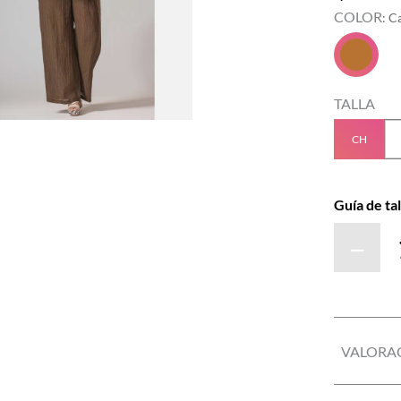
COLOR
:
C
TALLA
CH
Guía de tal
－
VALORA