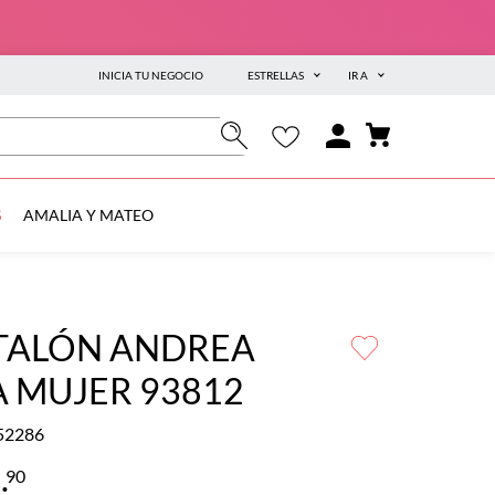
INICIA TU NEGOCIO
ESTRELLAS
IR A
S
AMALIA Y MATEO
TALÓN ANDREA
 MUJER 93812
52286
9
.
90