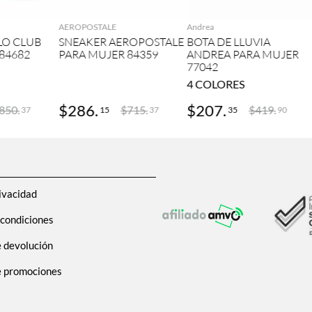
AEROPOSTALE
Andrea
LO CLUB
SNEAKER AEROPOSTALE
BOTA DE LLUVIA
84682
PARA MUJER 84359
ANDREA PARA MUJER
77042
4
COLORES
$
286
.
$
207
.
850
.
$
715
.
$
419
.
15
35
37
37
90
ivacidad
 condiciones
e devolución
de promociones