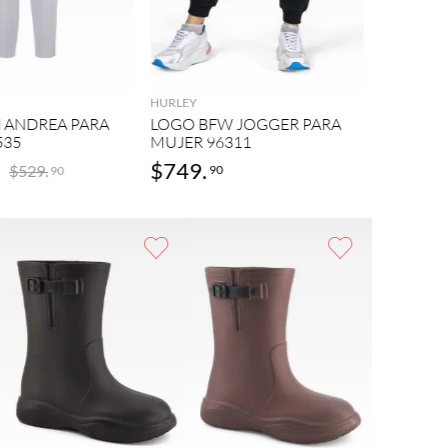
Andrea
AGREGAR
AGREGAR
PANTALÓ
MUJER 9
HURLEY
 ANDREA PARA
LOGO BFW JOGGER PARA
535
MUJER 96311
$
749
.
$
378
.
$
529
.
90
9
90
AGREGAR
AGREGAR