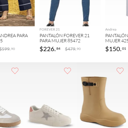
GREGAR
AGREGAR
FOREVER 21
Andrea
ANDREA PARA
PANTALÓN FOREVER 21
PANTALÓN
95
PARA MUJER 85472
MUJER 42
$
226
.
$
150
.
$
599
.
$
479
.
84
01
90
90
GAR
AGREGAR
AGREGAR