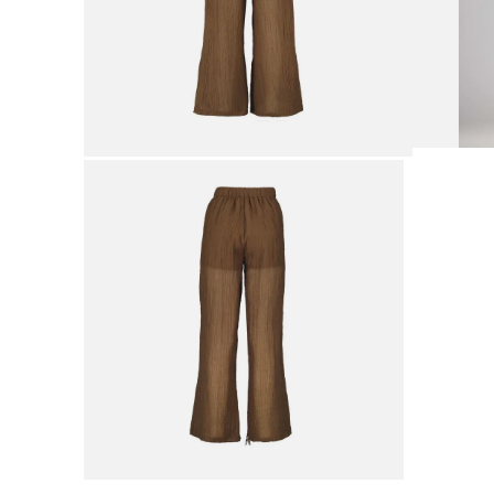
9
.
botas mujer
10
.
adidas