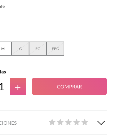
afé
M
G
EG
EEG
las
＋
COMPRAR
CIONES