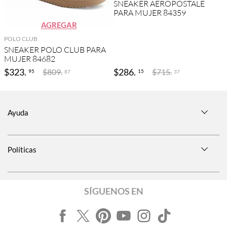
SNEAKER AEROPOSTALE
PARA MUJER 84359
AGREGAR
POLO CLUB
SNEAKER POLO CLUB PARA
MUJER 84682
$
323
.
$
286
.
$
809
.
$
715
.
95
15
87
37
Ayuda
Políticas
SÍGUENOS EN