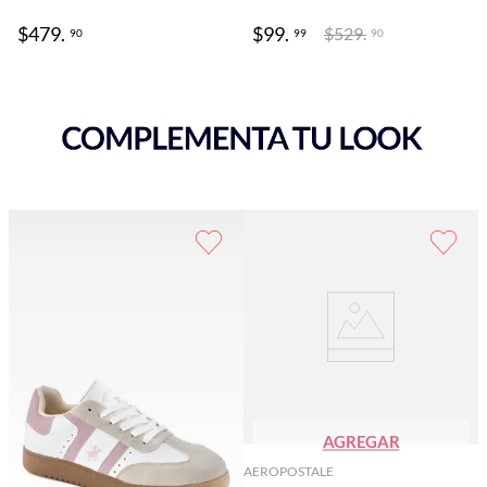
$
479
.
$
99
.
$
529
.
90
99
90
AGREGAR
AEROPOSTALE