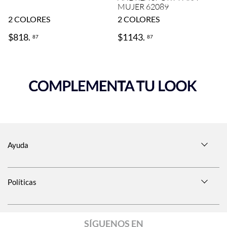
MUJER 62089
2
COLORES
2
COLORES
$
818
.
$
1143
.
87
87
Ayuda
Políticas
SÍGUENOS EN