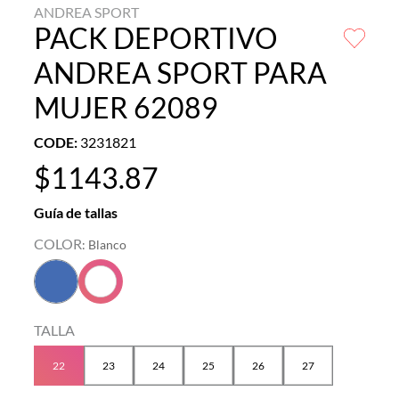
ANDREA SPORT
PACK DEPORTIVO
ANDREA SPORT PARA
MUJER 62089
CODE
:
3231821
$
1143
.
87
Guía de tallas
COLOR
:
Blanco
TALLA
22
23
24
25
26
27