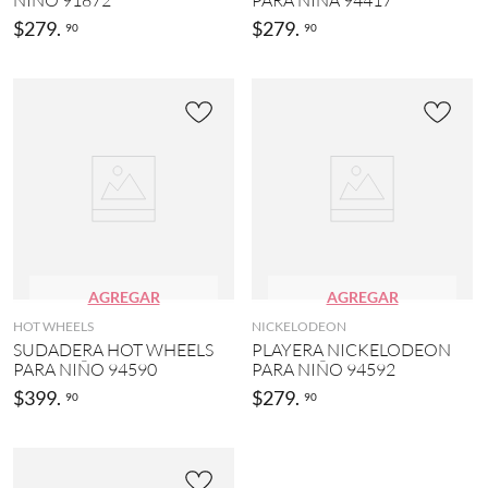
NIÑO 91872
PARA NIÑA 94417
$
279
.
$
279
.
90
90
AGREGAR
AGREGAR
HOT WHEELS
NICKELODEON
SUDADERA HOT WHEELS
PLAYERA NICKELODEON
PARA NIÑO 94590
PARA NIÑO 94592
$
399
.
$
279
.
90
90