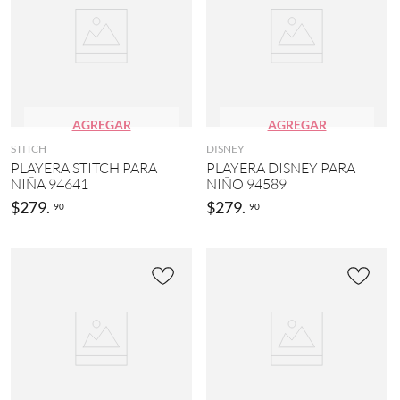
(
l
1
o
2
r
)
(
4
S
1
T
)
I
AGREGAR
AGREGAR
T
N
C
a
STITCH
DISNEY
H
r
PLAYERA STITCH PARA
PLAYERA DISNEY PARA
(
a
NIÑA 94641
NIÑO 94589
9
n
$
279
.
$
279
.
)
90
90
j
a
B
(
L
2
U
)
E
Y
MOSTRAR
(
4
9
MÁS
)
M
I
N