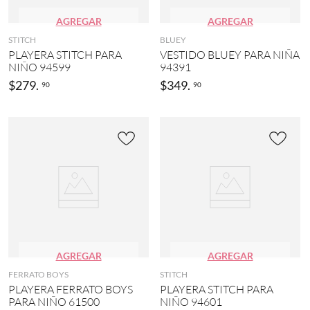
E
AGREGAR
AGREGAR
C
R
STITCH
BLUEY
A
PLAYERA STITCH PARA
VESTIDO BLUEY PARA NIÑA
F
NIÑO 94599
94391
T
$
279
.
$
349
.
90
90
(
3
)
MOSTRAR
15
MÁS
AGREGAR
AGREGAR
FERRATO BOYS
STITCH
PLAYERA FERRATO BOYS
PLAYERA STITCH PARA
PARA NIÑO 61500
NIÑO 94601