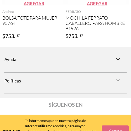
AGREGAR
AGREGAR
Andrea
FERRATO
BOLSA TOTE PARA MUJER
MOCHILA FERRATO
95764
CABALLERO PARA HOMBRE
91926
$
753
.
$
753
.
87
87
Ayuda
Políticas
SÍGUENOS EN
Te informamos que en nuestra página de
Internet utilizamos cookies, para mayor
Cerrar