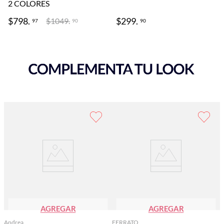
2
COLORES
$
798
.
$
299
.
$
1049
.
97
90
90
AGREGAR
AGREGAR
Andrea
FERRATO