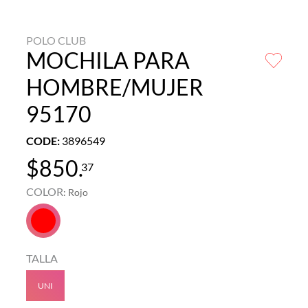
POLO CLUB
MOCHILA PARA
HOMBRE/MUJER
95170
CODE
:
3896549
$
850
.
37
COLOR
:
Rojo
TALLA
UNI