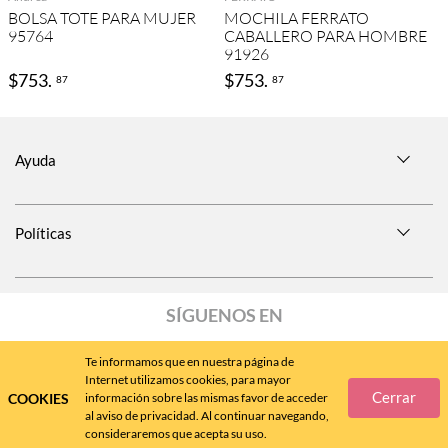
BOLSA TOTE PARA MUJER
MOCHILA FERRATO
95764
CABALLERO PARA HOMBRE
91926
$
753
.
$
753
.
87
87
Ayuda
Políticas
SÍGUENOS EN
Te informamos que en nuestra página de
Internet utilizamos cookies, para mayor
Cerrar
COOKIES
información sobre las mismas favor de acceder
Call
Center
477 788 4600
al aviso de privacidad. Al continuar navegando,
consideraremos que acepta su uso.