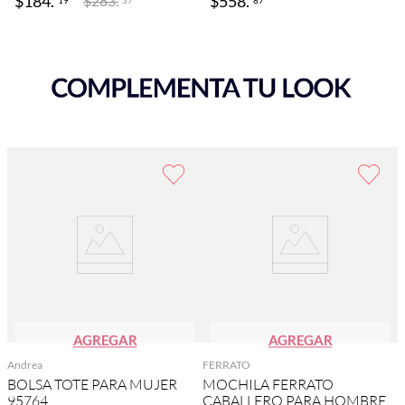
$
184
.
$
558
.
$
283
.
AGREGAR
AGREGAR
Andrea
FERRATO
BOLSA TOTE PARA MUJER
MOCHILA FERRATO
95764
CABALLERO PARA HOMBRE