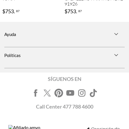
91926
$
753
.
$
753
.
87
87
Ayuda
Políticas
SÍGUENOS EN
Call
Center
477 788 4600