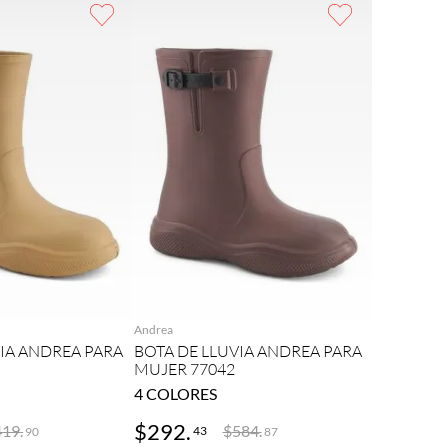
REGAR
AGREGAR
Andrea
VIA ANDREA PARA
BOTA DE LLUVIA ANDREA PARA
MUJER 77042
4
COLORES
$
292
.
419
.
$
584
.
43
90
87