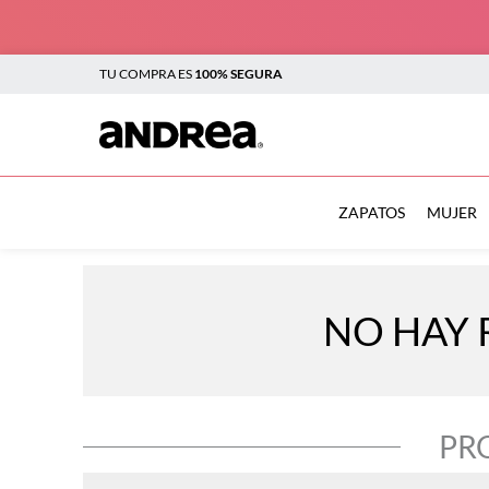
TU COMPRA ES
100% SEGURA
TÉRMINOS MÁS BUSCADOS
1
.
botas
ZAPATOS
MUJER
2
.
sandalias
3
.
tenis mujer
NO HAY 
4
.
zapatillas
5
.
tenis
6
.
tenis hombre
PR
7
.
flats
8
.
plataforma