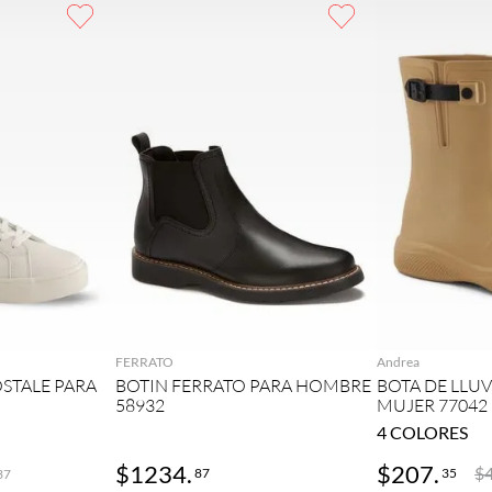
GAR
AGREGAR
AG
FERRATO
Andrea
STALE PARA
BOTIN FERRATO PARA HOMBRE
BOTA DE LLU
58932
MUJER 77042
4
COLORES
$
1234
.
$
207
.
$
87
35
37