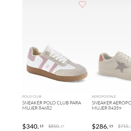
9
.
botas mujer
10
.
adidas
AGREGAR
AGRE
POLO CLUB
AEROPOSTALE
SNEAKER POLO CLUB PARA
SNEAKER AEROPO
MUJER 84682
MUJER 84359
$
340
.
$
286
.
$
850
.
$
715
.
15
15
37