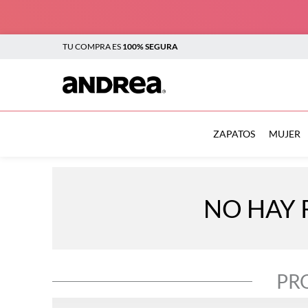
TU COMPRA ES
100% SEGURA
TÉRMINOS MÁS BUSCADOS
1
.
botas
ZAPATOS
MUJER
2
.
sandalias
3
.
tenis mujer
NO HAY 
4
.
zapatillas
5
.
tenis
6
.
tenis hombre
PR
7
.
flats
8
.
plataforma