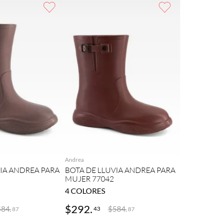
REGAR
AGREGAR
Andrea
VIA ANDREA PARA
BOTA DE LLUVIA ANDREA PARA
MUJER 77042
4
COLORES
$
292
.
584
.
$
584
.
43
87
87