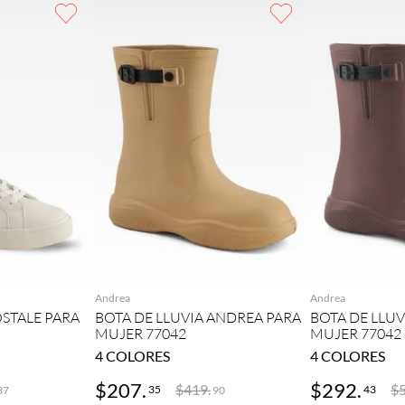
GAR
AGREGAR
AG
Andrea
Andrea
STALE PARA
BOTA DE LLUVIA ANDREA PARA
BOTA DE LLU
MUJER 77042
MUJER 77042
4
COLORES
4
COLORES
$
207
.
$
292
.
$
419
.
$
35
43
37
90