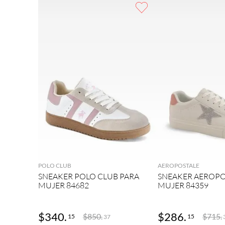
9
.
botas mujer
10
.
adidas
AGREGAR
AGRE
POLO CLUB
AEROPOSTALE
SNEAKER POLO CLUB PARA
SNEAKER AEROPO
MUJER 84682
MUJER 84359
$
340
.
$
286
.
$
850
.
$
715
.
15
15
37