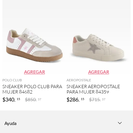
AGREGAR
AGREGAR
POLO CLUB
AEROPOSTALE
SNEAKER POLO CLUB PARA
SNEAKER AEROPOSTALE
MUJER 84682
PARA MUJER 84359
$
340
.
$
286
.
$
850
.
$
715
.
15
15
37
37
Ayuda