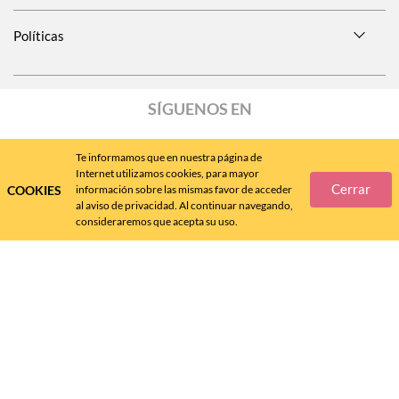
Políticas
SÍGUENOS EN
Te informamos que en nuestra página de
Internet utilizamos cookies, para mayor
Cerrar
COOKIES
información sobre las mismas favor de acceder
Call
Center
477 788 4600
al aviso de privacidad. Al continuar navegando,
consideraremos que acepta su uso.
Andrea MX ® 2024 - D.R.