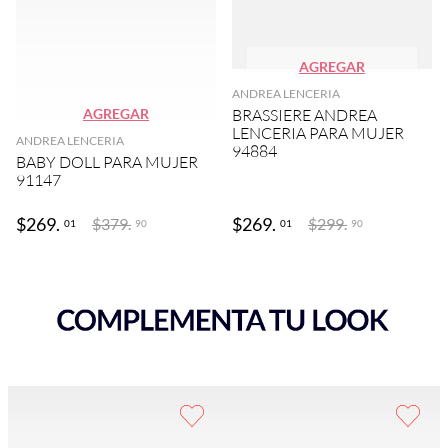
AGREGAR
ANDREA LENCERIA
AGREGAR
BRASSIERE ANDREA
LENCERIA PARA MUJER
ANDREA LENCERIA
94884
BABY DOLL PARA MUJER
91147
$
269
.
$
269
.
$
379
.
$
299
.
01
01
90
90