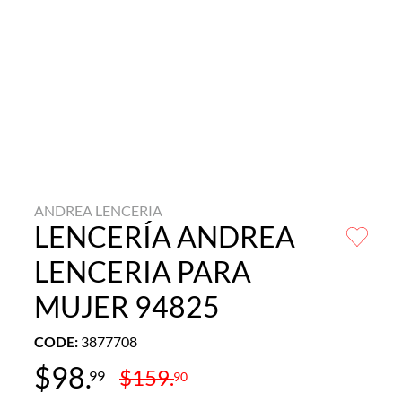
ANDREA LENCERIA
LENCERÍA ANDREA
LENCERIA PARA
MUJER 94825
CODE
:
3877708
$
98
.
$
159
.
99
90