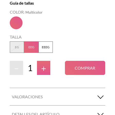
Guía de tallas
COLOR
:
Multicolor
TALLA
EG
EEG
EEEG
－
＋
COMPRAR
VALORACIONES
DETALLES DEL ARTÍCULO