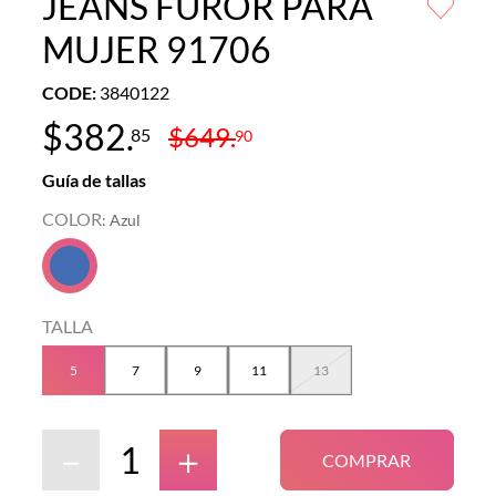
JEANS FUROR PARA
MUJER 91706
CODE
:
3840122
$
382
.
$
649
.
85
90
Guía de tallas
COLOR
:
Azul
TALLA
5
7
9
11
13
－
＋
COMPRAR