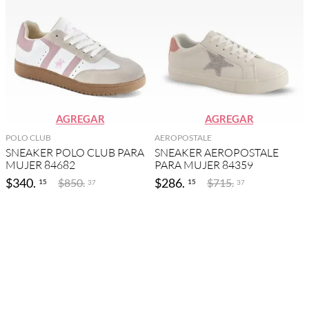
AGREGAR
AGREGAR
POLO CLUB
AEROPOSTALE
SNEAKER POLO CLUB PARA
SNEAKER AEROPOSTALE
MUJER 84682
PARA MUJER 84359
$
340
.
$
286
.
$
850
.
$
715
.
15
15
37
37