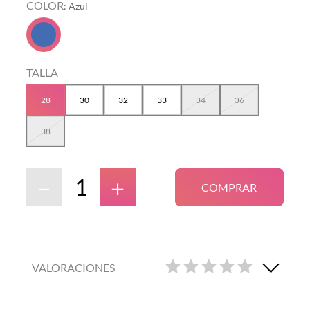
COLOR
:
Azul
TALLA
28
30
32
33
34
36
38
－
＋
COMPRAR
VALORACIONES