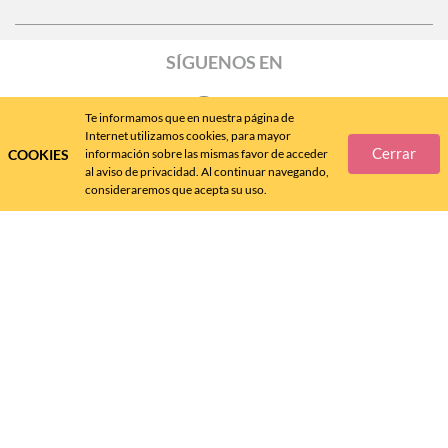
SÍGUENOS EN
Te informamos que en nuestra página de
Internet utilizamos cookies, para mayor
Cerrar
COOKIES
información sobre las mismas favor de acceder
Call
Center
477 788 4600
al aviso de privacidad. Al continuar navegando,
consideraremos que acepta su uso.
Andrea MX ® 2024 - D.R.
FÁBRICAS DE CALZADO ANDREA, S.A. DE C.V., 2024 - v. 4.8.11
Queda prohibida su reproducción total o parcial por cualquier forma o medio.
SALUD ES BELLEZA, Aviso de COFEPRIS No. 133300202D0145