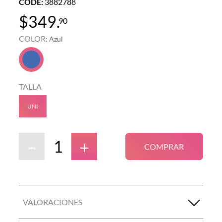
CODE
:
3882788
$
349
.
90
COLOR
:
Azul
TALLA
UNI
－
＋
COMPRAR
VALORACIONES