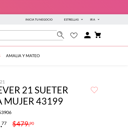
INICIA TU NEGOCIO
ESTRELLAS
IR A
S
AMALIA Y MATEO
21
VER 21 SUETER
 MUJER 43199
53906
4
.
$
479
.
77
90