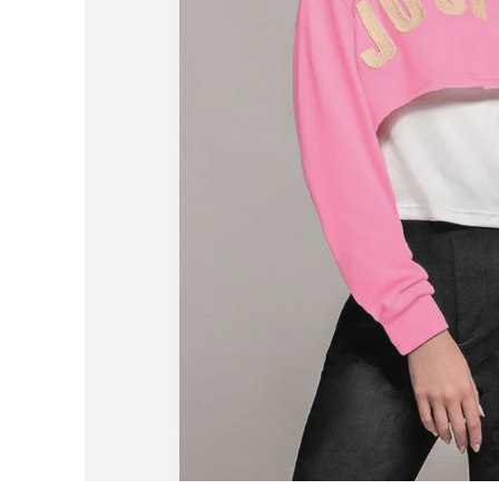
9
.
adidas
10
.
puma