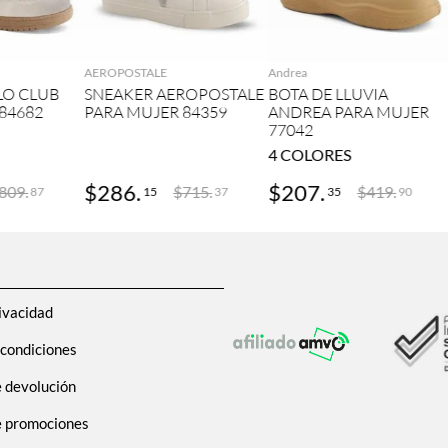
GAR
AGREGAR
AGREGAR
AEROPOSTALE
Andrea
LO CLUB
SNEAKER AEROPOSTALE
BOTA DE LLUVIA
84682
PARA MUJER 84359
ANDREA PARA MUJER
77042
4
COLORES
$
286
.
$
207
.
809
.
$
715
.
$
419
.
15
35
87
37
90
ivacidad
 condiciones
e devolución
de promociones