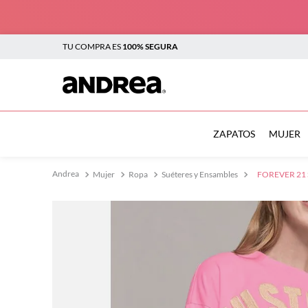
TU COMPRA ES
100% SEGURA
TÉRMINOS MÁS BUSCADOS
1
.
sandalias
ZAPATOS
MUJER
2
.
tenis mujer
Mujer
Ropa
Suéteres y Ensambles
FOREVER 21 
3
.
zapatillas
4
.
tenis
5
.
tenis hombre
6
.
botas mujer
7
.
flats
8
.
plataforma