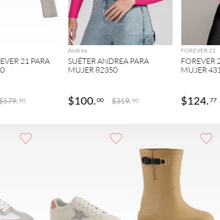
GREGAR
AGREGAR
Andrea
FOREVER 21
EVER 21 PARA
SUÉTER ANDREA PARA
FOREVER 2
20
MUJER 82350
MUJER 43
$
100
.
$
124
.
$
579
.
$
319
.
00
77
90
90