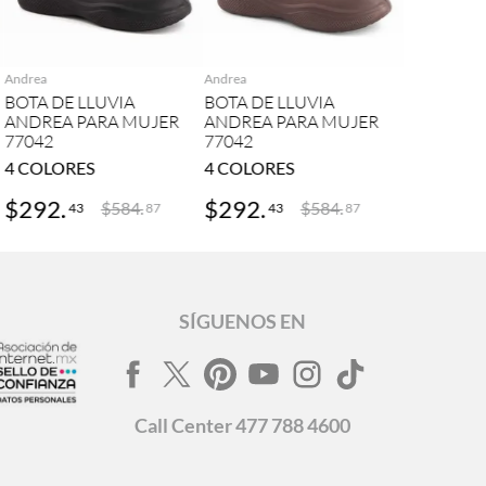
AGREGAR
AGREGAR
Andrea
Andrea
BOTA DE LLUVIA
BOTA DE LLUVIA
ANDREA PARA MUJER
ANDREA PARA MUJER
77042
77042
4
COLORES
4
COLORES
$
292
.
$
292
.
$
584
.
$
584
.
43
43
87
87
SÍGUENOS EN
Call
Center
477 788 4600