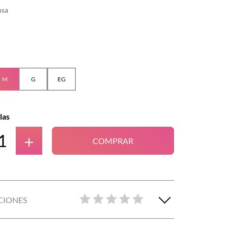
osa
M
G
EG
las
＋
COMPRAR
CIONES