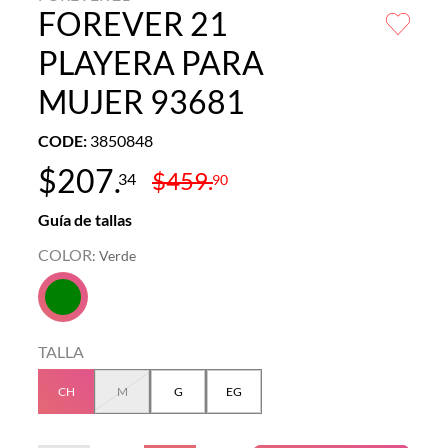
FOREVER 21
PLAYERA PARA
MUJER 93681
CODE
:
3850848
$
207
.
$
459
.
34
90
Guía de tallas
COLOR
:
Verde
TALLA
CH
M
G
EG