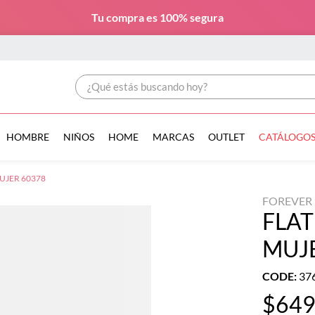
Tu compra es
100% segura
¿Qué estás buscando hoy?
HOMBRE
NIÑOS
HOME
MARCAS
OUTLET
CATÁLOGO
UJER 60378
FOREVER 
FLAT
MUJ
CODE
:
37
$
64