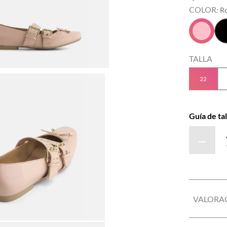
COLOR
:
R
TALLA
22
Guía de tal
－
VALORA