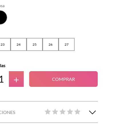
osa
23
24
25
26
27
las
＋
COMPRAR
CIONES