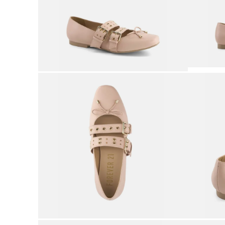
9
.
botas mujer
10
.
adidas