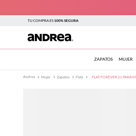
TU COMPRA ES
100% SEGURA
TÉRMINOS MÁS BUSCADOS
1
.
botas
ZAPATOS
MUJER
2
.
sandalias
Mujer
Zapatos
Flats
FLAT FOREVER 21 PARA M
3
.
tenis mujer
4
.
zapatillas
5
.
tenis
6
.
tenis hombre
7
.
flats
8
.
plataforma