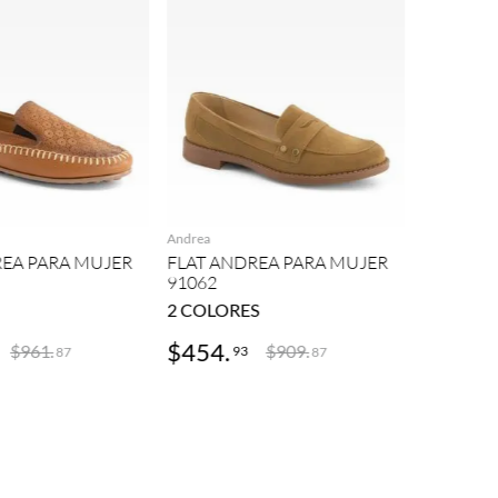
Andrea
AGREGAR
AGREGAR
FLAT AN
89276
Andrea
REA PARA MUJER
FLAT ANDREA PARA MUJER
91062
2
COLORES
$
454
.
$
344
.
$
961
.
$
909
.
93
4
87
87