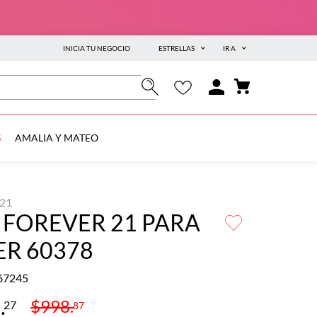
INICIA TU NEGOCIO
ESTRELLAS
IR A
S
AMALIA Y MATEO
21
 FOREVER 21 PARA
ER 60378
67245
9
.
$
998
.
27
87