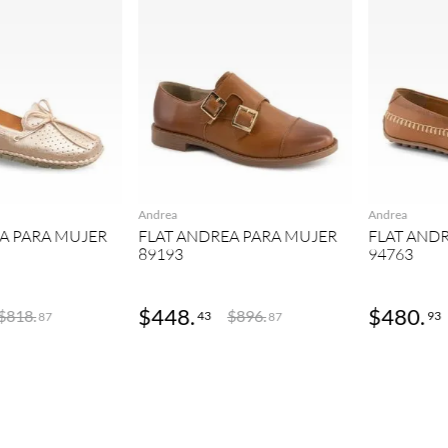
GREGAR
AGREGAR
Andrea
Andrea
A PARA MUJER
FLAT ANDREA PARA MUJER
FLAT AND
89193
94763
$
448
.
$
480
.
$
818
.
$
896
.
43
93
87
87