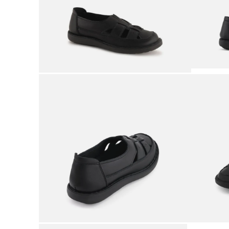
9
.
adidas
10
.
puma