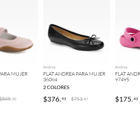
GREGAR
AGREGAR
Andrea
Andrea
 PARA MUJER
FLAT ANDREA PARA MUJER
FLAT AND
36064
97495
2
COLORES
$
376
.
$
175
.
$
849
.
$
753
.
93
43
90
87