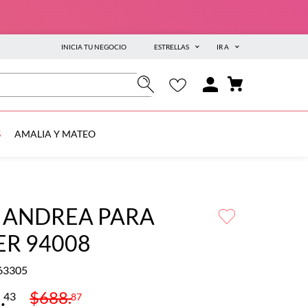
INICIA TU NEGOCIO
ESTRELLAS
IR A
S
AMALIA Y MATEO
T ANDREA PARA
ER 94008
63305
4
.
$
688
.
43
87