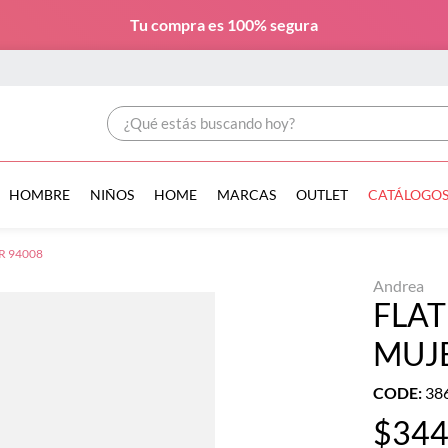
Tu compra es
100% segura
¿Qué estás buscando hoy?
HOMBRE
NIÑOS
HOME
MARCAS
OUTLET
CATÁLOGO
R 94008
Andrea
FLA
MUJ
CODE
:
38
$
34