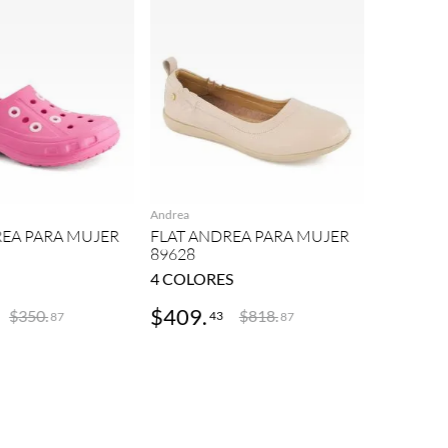
Andrea
AGREGAR
AGREGAR
FLAT AN
95983
Andrea
REA PARA MUJER
FLAT ANDREA PARA MUJER
89628
4
COLORES
2
COLOR
$
409
.
$
376
.
$
350
.
$
818
.
43
9
87
87