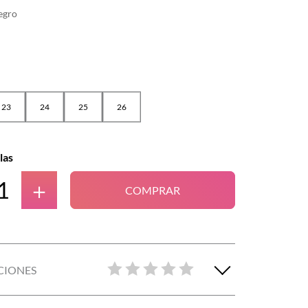
egro
23
24
25
26
las
＋
COMPRAR
CIONES