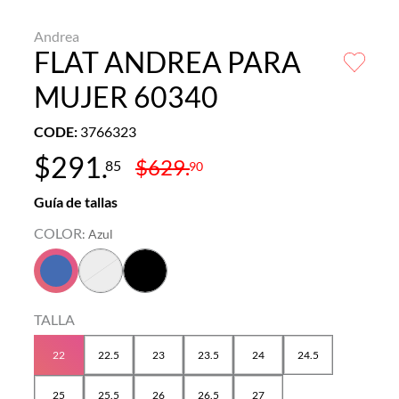
Andrea
FLAT ANDREA PARA
MUJER 60340
CODE
:
3766323
$
291
.
$
629
.
85
90
Guía de tallas
COLOR
:
Azul
TALLA
22
22.5
23
23.5
24
24.5
25
25.5
26
26.5
27