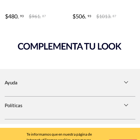
$
480
.
$
506
.
$
961
.
$
1013
.
93
93
87
87
Ayuda
Políticas
SÍGUENOS EN
Te informamos que en nuestra página de
Internet utilizamos cookies, para mayor