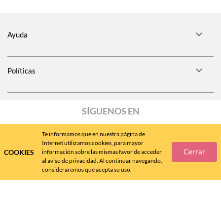
Ayuda
Políticas
SÍGUENOS EN
Te informamos que en nuestra página de
Internet utilizamos cookies, para mayor
Cerrar
COOKIES
información sobre las mismas favor de acceder
Call
Center
477 788 4600
al aviso de privacidad. Al continuar navegando,
consideraremos que acepta su uso.