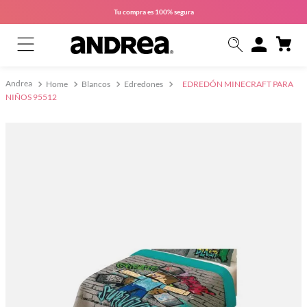
Tu compra es
100% segura
Home
Blancos
Edredones
EDREDÓN MINECRAFT PARA
NIÑOS 95512