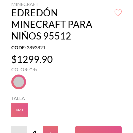
MINECRAFT
EDREDÓN
MINECRAFT PARA
NIÑOS 95512
CODE
:
3893821
$
1299
.
90
COLOR
:
Gris
TALLA
I/MT