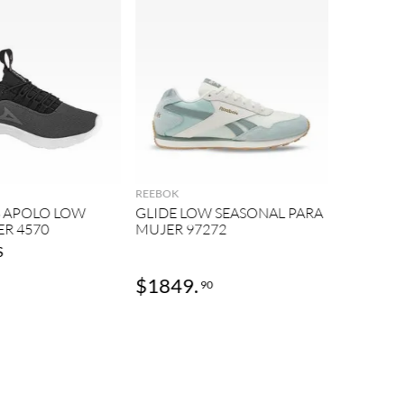
REEBOK
AGREGAR
AGREGAR
NFX 2 
REEBOK
8 APOLO LOW
GLIDE LOW SEASONAL PARA
ER 4570
MUJER 97272
S
$
1849
.
$
147
90