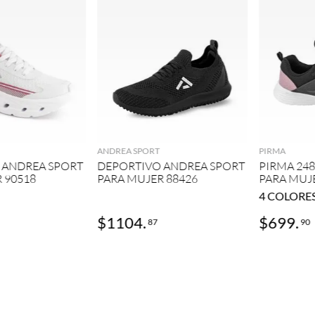
GREGAR
AGREGAR
ANDREA SPORT
PIRMA
 ANDREA SPORT
DEPORTIVO ANDREA SPORT
PIRMA 24
 90518
PARA MUJER 88426
PARA MUJ
4
COLORE
$
1104
.
$
699
.
87
90