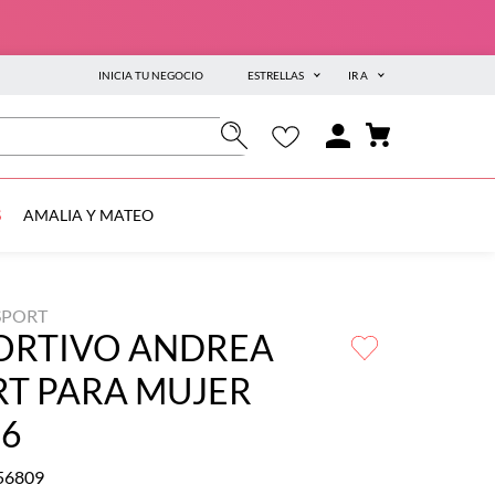
INICIA TU NEGOCIO
ESTRELLAS
IR A
S
AMALIA Y MATEO
SPORT
ORTIVO ANDREA
RT PARA MUJER
36
56809