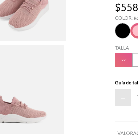
$
55
COLOR
:
R
TALLA
22
Guía de tal
－
VALORA