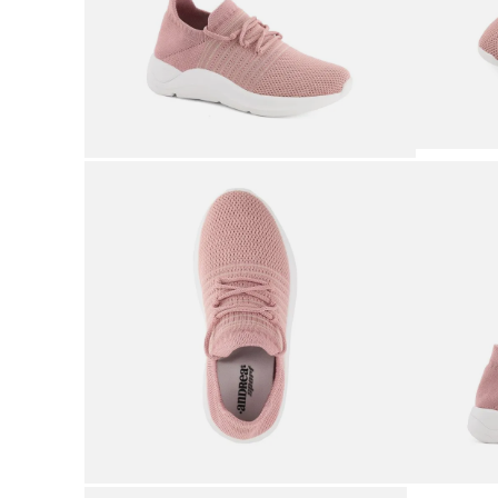
9
.
botas mujer
10
.
adidas