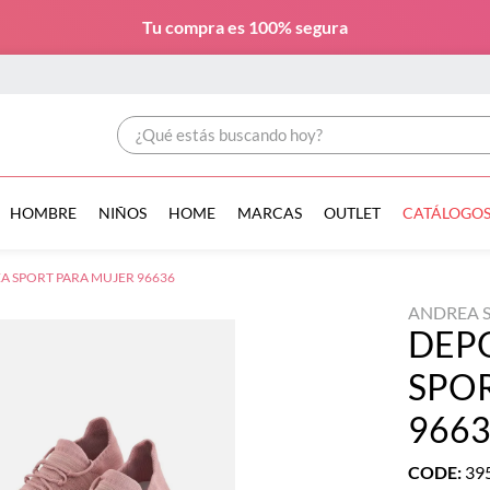
Tu compra es
100% segura
¿Qué estás buscando hoy?
HOMBRE
NIÑOS
HOME
MARCAS
OUTLET
CATÁLOGO
 SPORT PARA MUJER 96636
ANDREA 
DEP
SPO
966
CODE
:
39