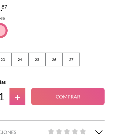
8
.
87
osa
23
24
25
26
27
las
＋
COMPRAR
CIONES