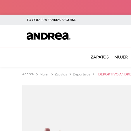
TU COMPRA ES
100% SEGURA
TÉRMINOS MÁS BUSCADOS
1
.
botas
ZAPATOS
MUJER
2
.
sandalias
Mujer
Zapatos
Deportivos
DEPORTIVO ANDREA
3
.
tenis mujer
4
.
zapatillas
5
.
tenis
6
.
tenis hombre
7
.
flats
8
.
plataforma