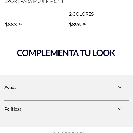
SPORT PARA MUJER 90518
2
COLORES
$
883
.
$
896
.
87
87
Ayuda
Políticas