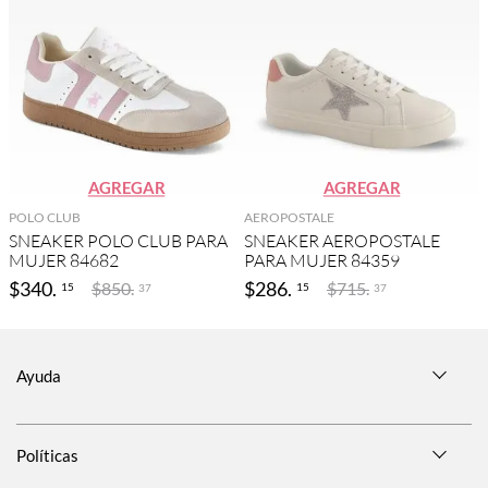
AGREGAR
AGREGAR
POLO CLUB
AEROPOSTALE
SNEAKER POLO CLUB PARA
SNEAKER AEROPOSTALE
MUJER 84682
PARA MUJER 84359
$
340
.
$
286
.
$
850
.
$
715
.
15
15
37
37
Ayuda
Políticas