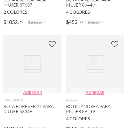
MUJER 87637
MUJER 89449
2
COLORES
4
COLORES
$
1052
.
$
453
.
$
2105
.
$
629
.
93
74
87
90
AGREGAR
AGREGAR
FOREVER 21
Andrea
BOTA FOREVER 21 PARA
BOTIN ANDREA PARA
MUJER 63368
MUJER 89449
4
COLORES