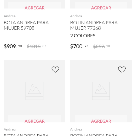
)
AGREGAR
AGREGAR
2
2
Andrea
Andrea
(
BOTA ANDREA PARA
BOTIN ANDREA PARA
1
MUJER 59708
MUJER 77368
1
2
COLORES
)
$
909
.
$
700
.
MOSTRAR
$
1819
.
$
899
.
93
75
87
90
4
MÁS
AGREGAR
AGREGAR
Andrea
Andrea
BOTA ANDREA PARA
BOTIN ANDREA PARA