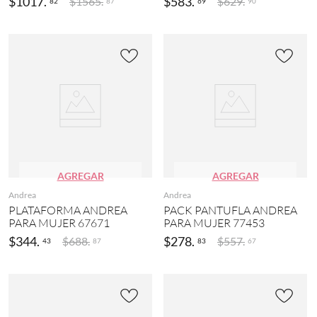
$
1017
.
$
583
.
$
1565
.
$
629
.
82
69
87
90
AGREGAR
AGREGAR
Andrea
Andrea
PLATAFORMA ANDREA
PACK PANTUFLA ANDREA
PARA MUJER 67671
PARA MUJER 77453
$
344
.
$
278
.
$
688
.
$
557
.
43
83
87
67