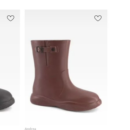
r
(
215
)
Zapatos
Outlet
(
374
)
(
144
)
bre
(
106
)
s
(
53
)
AGREGAR
Andrea