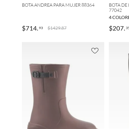
(
174
)
BOTA ANDREA PARA MUJER 88364
BOTA DE
FERR
77042
ATO
Rojo
OUT
(
13
)
4
COLOR
DOO
R
(
5
)
$
714
.
$
207
.
$
1429
.
87
93
3
FERR
ATO
PROF
ESSIO
NAL
(
2
)
FERR
ATO
BABY
(
2
)
AND
REA
GIRLS
(
2
)