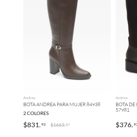
AGREGAR
Andrea
Andrea
BOTA ANDREA PARA MUJER 84938
BOTA DE
57981
2
COLORES
$
831
.
$
376
.
$
1663
.
93
9
87