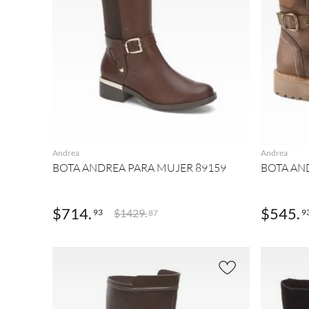
AGREGAR
Andrea
Andrea
BOTA ANDREA PARA MUJER 89159
BOTA AN
$
714
.
$
545
.
$
1429
.
93
9
87