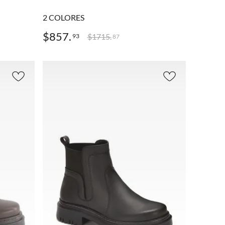
2
COLORES
$
857
.
$
1715
.
93
87