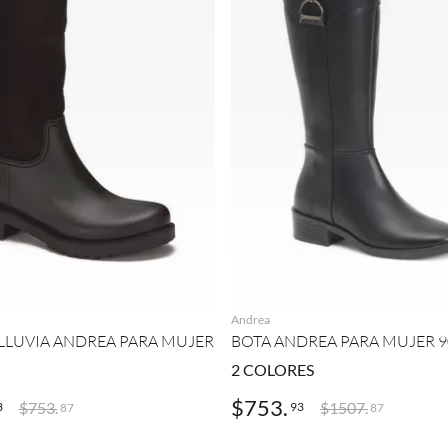
AGREGAR
AGREGAR
Andrea
 LLUVIA ANDREA PARA MUJER
BOTA ANDREA PARA MUJER 9
2
COLORES
$
753
.
$
753
.
$
1507
.
3
93
87
87