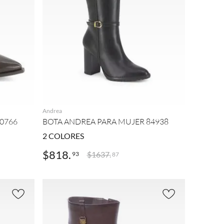
AGREGAR
Andrea
0766
BOTA ANDREA PARA MUJER 84938
2
COLORES
$
818
.
$
1637
.
93
87