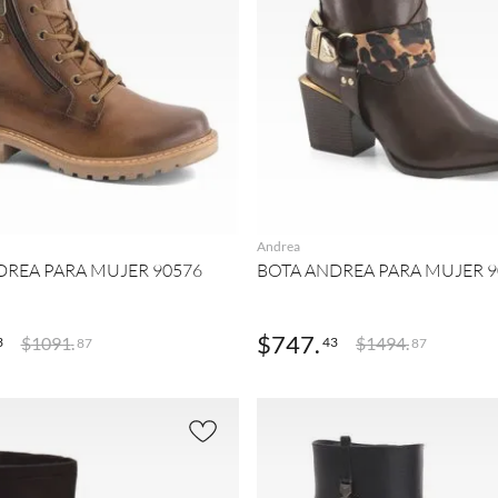
AGREGAR
AGREGAR
Andrea
DREA PARA MUJER 90576
BOTA ANDREA PARA MUJER 9
$
747
.
$
1091
.
$
1494
.
3
43
87
87