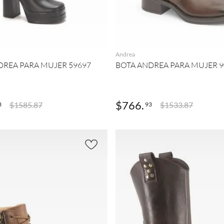
AGREGAR
AGREGAR
Andrea
DREA PARA MUJER 59697
BOTA ANDREA PARA MUJER 9
$
766
.
$
1585
.
87
$
1533
.
87
3
93