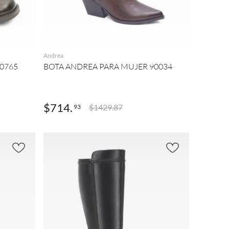
AGREGAR
Andrea
0765
BOTA ANDREA PARA MUJER 90034
$
714
.
$
1429
.
87
93