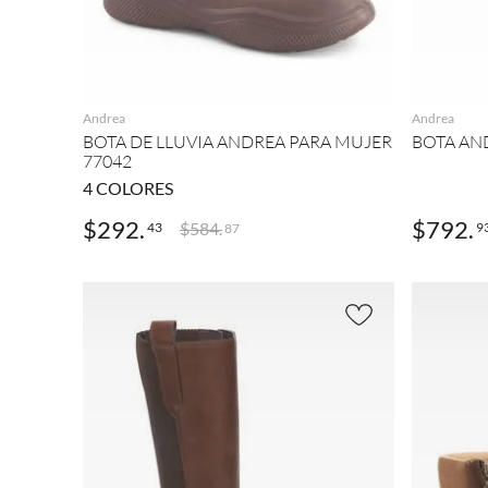
AGREGAR
Andrea
Andrea
BOTA DE LLUVIA ANDREA PARA MUJER
BOTA AN
77042
4
COLORES
$
292
.
$
792
.
$
584
.
43
9
87