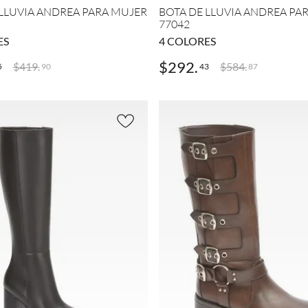
MÁS
 LLUVIA ANDREA PARA MUJER
BOTA DE LLUVIA ANDREA PA
MOSTRAR
77042
29
ES
4
COLORES
MÁS
$
292
.
$
419
.
$
584
.
5
43
90
87