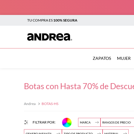
TU COMPRA ES
100% SEGURA
TÉRMINOS MÁS BUSCADOS
1
.
botas
ZAPATOS
MUJER
2
.
sandalias
3
.
tenis mujer
Botas con Hasta 70% de Descu
4
.
zapatillas
5
.
tenis
BOTAS-HS
$
6
.
tenis hombre
7
.
flats
MARCA
RANGOS DE PRECIO
$
8
.
plataforma
GENERO INFANTIL
TIPO DE PRODUCTO
MATERIAL