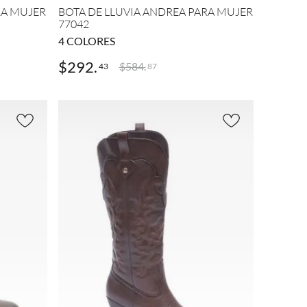
RA MUJER
BOTA DE LLUVIA ANDREA PARA MUJER
77042
4
COLORES
$
292
.
$
584
.
43
87