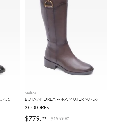
AGREGAR
Andrea
0756
BOTA ANDREA PARA MUJER 90756
2
COLORES
$
779
.
$
1559
.
93
87