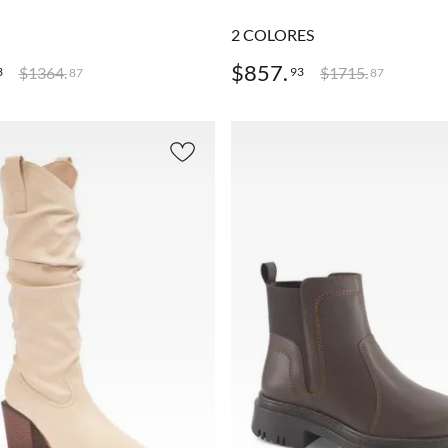
2
COLORES
$
857
.
$
1364
.
$
1715
.
3
93
87
87