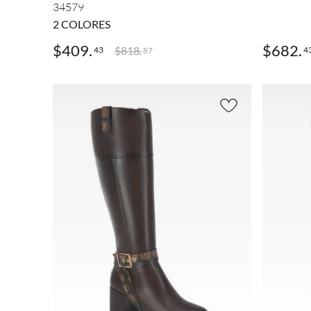
34579
2
COLORES
$
409
.
$
682
.
$
818
.
43
4
87