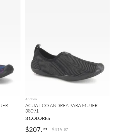
AGREGAR
Andrea
JER
ACUATICO ANDREA PARA MUJER
38091
3
COLORES
$
207
.
$
415
.
93
87