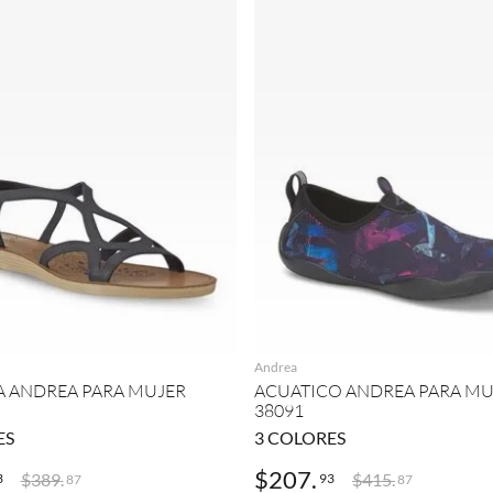
AGREGAR
AGREGAR
Andrea
A ANDREA PARA MUJER
ACUATICO ANDREA PARA MU
38091
ES
3
COLORES
$
207
.
$
389
.
$
415
.
3
93
87
87