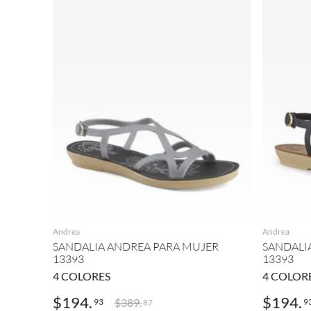
AGREGAR
Andrea
Andrea
SANDALIA ANDREA PARA MUJER
SANDALI
13393
13393
4
COLORES
4
COLOR
$
194
.
$
194
.
$
389
.
93
9
87