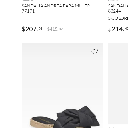
SANDALIA ANDREA PARA MUJER
SANDALI
77171
88244
5
COLOR
$
207
.
$
214
.
$
415
.
93
4
87