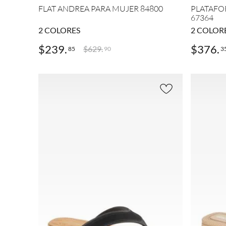
(
2
)
FLAT ANDREA PARA MUJER 84800
PLATAFO
67364
Negr
o
2
COLORES
2
COLOR
(
148
)
$
239
.
$
376
.
$
629
.
85
3
90
MOSTRAR
3
MÁS