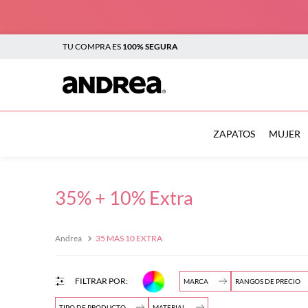
TU COMPRA ES
100% SEGURA
TÉRMINOS MÁS BUSCADOS
1
.
sandalias
ZAPATOS
MUJER
2
.
tenis mujer
3
.
zapatillas
35% + 10% Extra
4
.
tenis
5
.
tenis hombre
35 MAS 10 EXTRA
$
6
.
botas mujer
7
.
flats
MARCA
RANGOS DE PRECIO
$
8
.
plataforma
TIPO DE PRODUCTO
MATERIAL