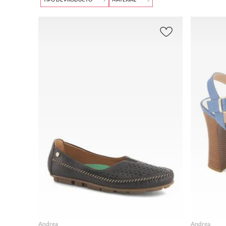
Andr
Buscar
Amari
9
.
adidas
ea
llo
(
3
)
(
337
)
Plataforma
Sintétic
10
.
puma
$142.00
$
Azul
Sandalia
(
46
)
o
(
217
)
AND
(
13
)
REA
Mule
(
32
)
Textil
Beige
MEN
(
71
)
Low Top
(
29
)
(
19
)
(
20
)
Piel
(
70
)
Thong
(
22
)
Blanc
AND
o
(
43
)
REA
Alta
(
21
)
OUT
Café
Plataforma
DOO
(
57
)
Cerrada
(
20
)
R
(
1
)
Metal
Ankle Strap
(
20
)
izado
Loafer
(
18
)
(
24
)
3/4
(
12
)
Mora
do
(
5
)
Sling Back
(
9
)
Multi
MOSTRAR 14
color
MÁS
(
2
)
AGREGAR
Nara
nja
Andrea
Andrea