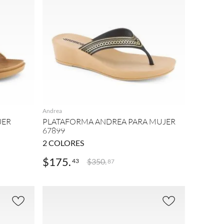
AGREGAR
Andrea
JER
PLATAFORMA ANDREA PARA MUJER
67899
2
COLORES
$
175
.
$
350
.
43
87