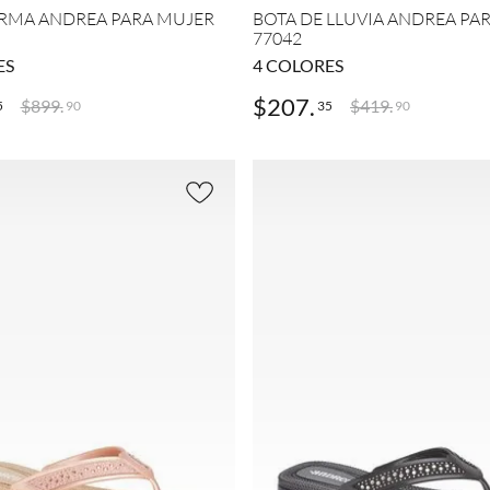
24.5
r
(
3
)
MÁS
RMA ANDREA PARA MUJER
BOTA DE LLUVIA ANDREA PA
(
165
77042
)
ES
4
COLORES
MOSTRAR
$
207
.
$
899
.
$
419
.
5
35
90
90
8
MÁS