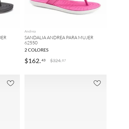
AGREGAR
Andrea
JER
SANDALIA ANDREA PARA MUJER
62550
2
COLORES
$
162
.
$
324
.
43
87