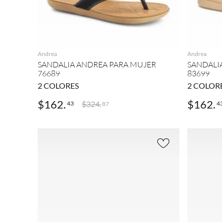
AGREGAR
Andrea
Andrea
SANDALIA ANDREA PARA MUJER
SANDALI
76689
83699
2
COLORES
2
COLOR
$
162
.
$
162
.
$
324
.
43
4
87