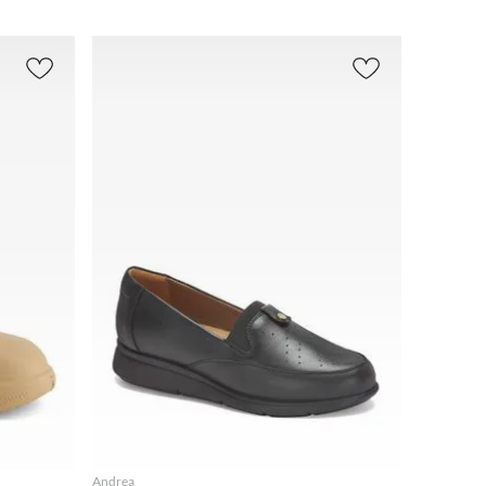
r
(
338
)
Zapatos
Outlet
(
358
)
(
146
)
bre
(
20
)
AGREGAR
Andrea