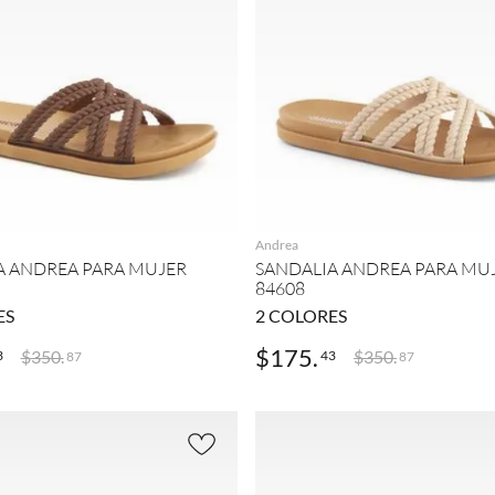
AGREGAR
AGREGAR
Andrea
A ANDREA PARA MUJER
SANDALIA ANDREA PARA MU
84608
ES
2
COLORES
$
175
.
$
350
.
$
350
.
3
43
87
87