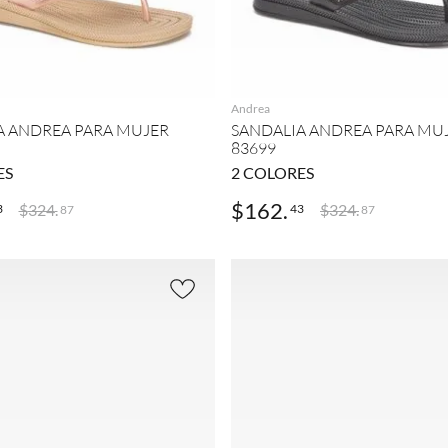
AGREGAR
AGREGAR
Andrea
A ANDREA PARA MUJER
SANDALIA ANDREA PARA MU
83699
ES
2
COLORES
$
162
.
$
324
.
$
324
.
3
43
87
87