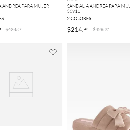
A ANDREA PARA MUJER
SANDALIA ANDREA PARA MU
36911
ES
2
COLORES
$
214
.
$
428
.
$
428
.
3
43
87
87
AGREGAR