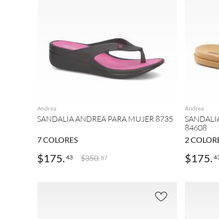
AGREGAR
Andrea
Andrea
SANDALIA ANDREA PARA MUJER 8735
SANDALI
84608
7
COLORES
2
COLOR
$
175
.
$
175
.
$
350
.
43
4
87