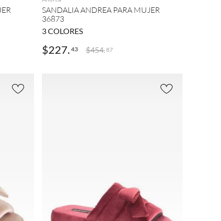
JER
SANDALIA ANDREA PARA MUJER
36873
3
COLORES
$
227
.
$
454
.
43
87