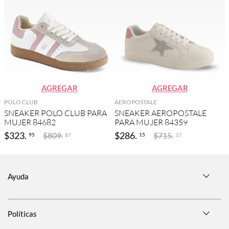
AGREGAR
AGREGAR
POLO CLUB
AEROPOSTALE
SNEAKER POLO CLUB PARA
SNEAKER AEROPOSTALE
MUJER 84682
PARA MUJER 84359
$
323
.
$
286
.
$
809
.
$
715
.
95
15
87
37
Ayuda
Políticas