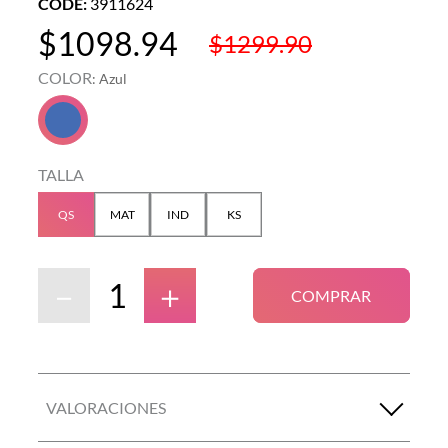
CODE
:
3911624
$
1098
.
94
$
1299
.
90
COLOR
:
Azul
TALLA
QS
MAT
IND
KS
－
＋
COMPRAR
VALORACIONES