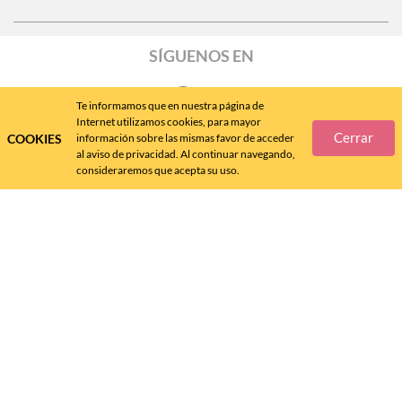
SÍGUENOS EN
Te informamos que en nuestra página de
Internet utilizamos cookies, para mayor
Cerrar
COOKIES
información sobre las mismas favor de acceder
Call
Center
477 788 4600
al aviso de privacidad. Al continuar navegando,
consideraremos que acepta su uso.
Andrea MX ® 2024 - D.R.
FÁBRICAS DE CALZADO ANDREA, S.A. DE C.V., 2024 - v. 4.8.11
Queda prohibida su reproducción total o parcial por cualquier forma o medio.
SALUD ES BELLEZA, Aviso de COFEPRIS No. 133300202D0145