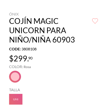
ÓNIX
COJÍN MAGIC
UNICORN PARA
NIÑO/NIÑA 60903
CODE
:
3808108
$
299
.
90
COLOR
:
Rosa
TALLA
UNI