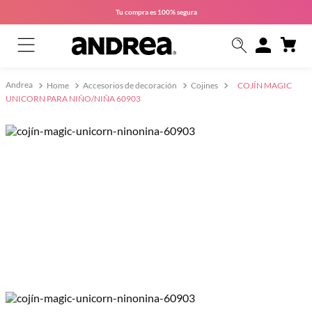
Tu compra es
100% segura
Home
Accesorios de decoración
Cojines
COJÍN MAGIC
UNICORN PARA NIÑO/NIÑA 60903