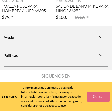
ANDREA HOME
TORTUGAS NINJA
TOALLA ROSE PARA
SALIDA DE BAÑO MIKE PARA
HOMBRE/MUJER 66305
NIÑOS 68282
$
79
.
$
100
.
$
319
.
90
01
00
Ayuda
Políticas
SÍGUENOS EN
Te informamos que en nuestra página de
Internet utilizamos cookies, para mayor
Cerrar
COOKIES
información sobre las mismas favor de acceder
Call
Center
477 788 4600
al aviso de privacidad. Al continuar navegando,
consideraremos que acepta su uso.