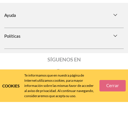
Ayuda
Políticas
SÍGUENOS EN
Te informamos que en nuestra página de
Internet utilizamos cookies, para mayor
Cerrar
COOKIES
información sobre las mismas favor de acceder
Call
Center
477 788 4600
al aviso de privacidad. Al continuar navegando,
consideraremos que acepta su uso.