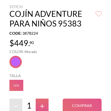
STITCH
COJÍN ADVENTURE
PARA NIÑOS 95383
CODE
:
3878224
$
449
.
90
COLOR
:
Morado
TALLA
UNI
－
＋
COMPRAR