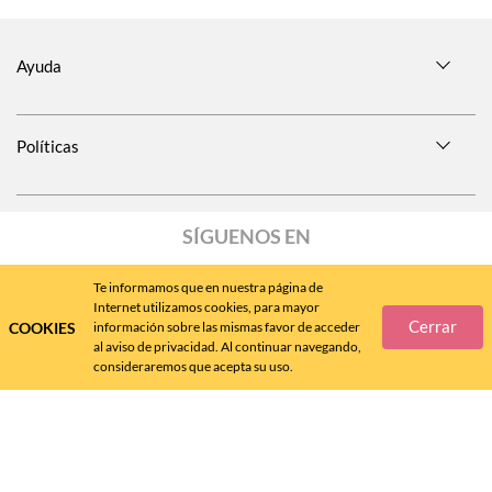
Ayuda
Políticas
SÍGUENOS EN
Te informamos que en nuestra página de
Internet utilizamos cookies, para mayor
Cerrar
COOKIES
información sobre las mismas favor de acceder
Call
Center
477 788 4600
al aviso de privacidad. Al continuar navegando,
consideraremos que acepta su uso.