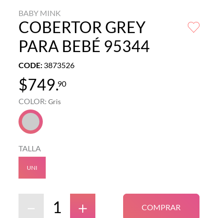
BABY MINK
COBERTOR GREY
PARA BEBÉ 95344
CODE
:
3873526
$
749
.
90
COLOR
:
Gris
TALLA
UNI
－
＋
COMPRAR