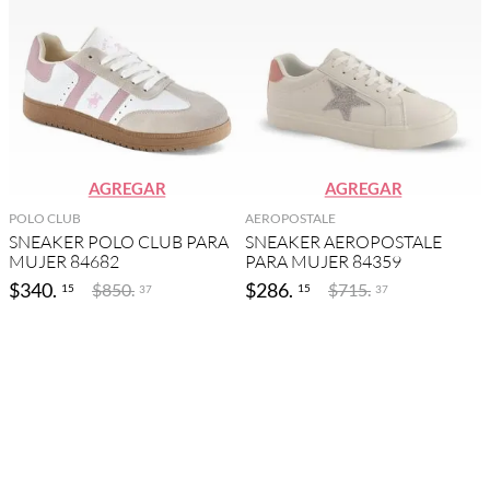
AGREGAR
AGREGAR
POLO CLUB
AEROPOSTALE
SNEAKER POLO CLUB PARA
SNEAKER AEROPOSTALE
MUJER 84682
PARA MUJER 84359
$
340
.
$
286
.
$
850
.
$
715
.
15
15
37
37