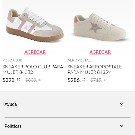
AGREGAR
AGREGAR
POLO CLUB
AEROPOSTALE
SNEAKER POLO CLUB PARA
SNEAKER AEROPOSTALE
MUJER 84682
PARA MUJER 84359
$
323
.
$
286
.
$
809
.
$
715
.
95
15
87
37
Ayuda
Políticas