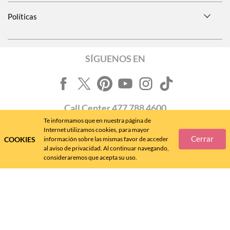
Políticas
SÍGUENOS EN
Call
Center
477 788 4600
Te informamos que en nuestra página de
Internet utilizamos cookies, para mayor
Cerrar
COOKIES
información sobre las mismas favor de acceder
al aviso de privacidad. Al continuar navegando,
consideraremos que acepta su uso.
Andrea MX ® 2024 - D.R.
FÁBRICAS DE CALZADO ANDREA, S.A. DE C.V., 2024 - v. 4.8.11