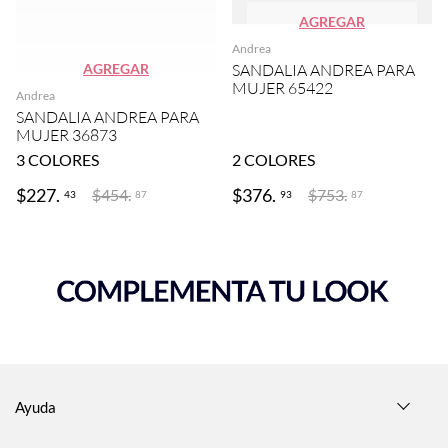
AGREGAR
Andrea
AGREGAR
SANDALIA ANDREA PARA
MUJER 65422
Andrea
SANDALIA ANDREA PARA
MUJER 36873
3
COLORES
2
COLORES
$
227
.
$
376
.
$
454
.
$
753
.
43
93
87
87
Ayuda