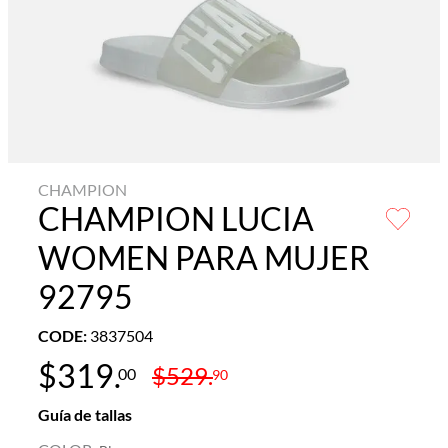
CHAMPION
CHAMPION LUCIA
WOMEN PARA MUJER
92795
CODE
:
3837504
$
319
.
$
529
.
00
90
Guía de tallas