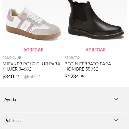
AGREGAR
AGREGAR
POLO CLUB
FERRATO
SNEAKER POLO CLUB PARA
BOTIN FERRATO PARA
MUJER 84682
HOMBRE 58932
$
340
.
$
1234
.
$
850
.
15
87
37
Ayuda
Políticas