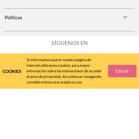
Políticas
SÍGUENOS EN
Te informamos que en nuestra página de
Internet utilizamos cookies, para mayor
Cerrar
COOKIES
información sobre las mismas favor de acceder
Call
Center
477 788 4600
al aviso de privacidad. Al continuar navegando,
consideraremos que acepta su uso.