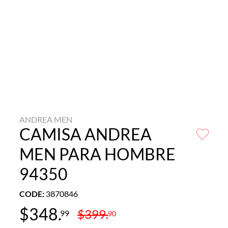
ANDREA MEN
CAMISA ANDREA
MEN PARA HOMBRE
94350
CODE
:
3870846
$
348
.
$
399
.
99
90