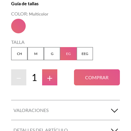
Guía de tallas
COLOR
:
Multicolor
TALLA
CH
M
G
EG
EEG
－
＋
COMPRAR
VALORACIONES
DETALLES DEL ARTÍCULO