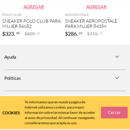
AGREGAR
AGREGAR
POLO CLUB
AEROPOSTALE
SNEAKER POLO CLUB PARA
SNEAKER AEROPOSTALE
MUJER 84682
PARA MUJER 84359
$
323
.
$
286
.
$
809
.
$
715
.
95
15
87
37
Ayuda
Políticas
SÍGUENOS EN
Te informamos que en nuestra página de
Internet utilizamos cookies, para mayor
Cerrar
COOKIES
información sobre las mismas favor de acceder
al aviso de privacidad. Al continuar navegando,
consideraremos que acepta su uso.
Call
Center
477 788 4600