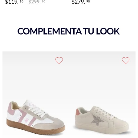
$
119
.
$
279
.
$
299
.
96
90
90