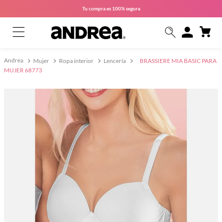
Tu compra es
100% segura
Mujer
Ropa interior
Lencería
BRASSIERE MIA BASIC PARA
MUJER 68773