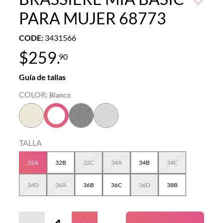
PARA MUJER 68773
CODE
:
3431566
$
259
.
90
Guía de tallas
COLOR
:
Blanco
TALLA
32A
32B
32C
34A
34B
34C
34D
36A
36B
36C
36D
38B