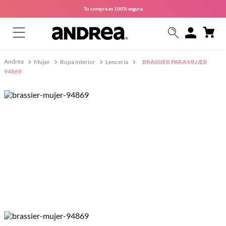
Tu compra es
100% segura
Mujer
Ropa interior
Lencería
BRASSIER PARA MUJER
94869