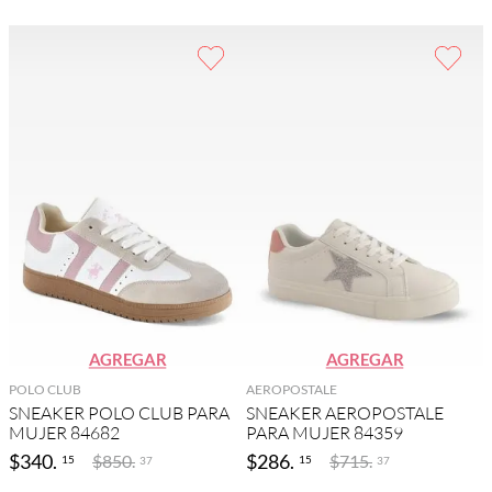
AGREGAR
AGREGAR
POLO CLUB
AEROPOSTALE
SNEAKER POLO CLUB PARA
SNEAKER AEROPOSTALE
MUJER 84682
PARA MUJER 84359
$
340
.
$
286
.
$
850
.
$
715
.
15
15
37
37