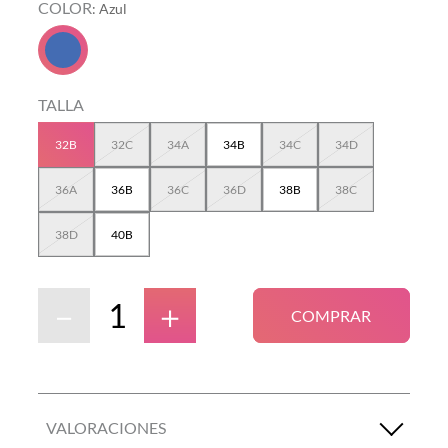
COLOR
:
Azul
TALLA
32B
32C
34A
34B
34C
34D
36A
36B
36C
36D
38B
38C
38D
40B
－
＋
COMPRAR
VALORACIONES