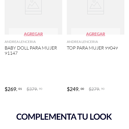
AGREGAR
AGREGAR
ANDREA LENCERIA
ANDREA LENCERIA
BABY DOLL PARA MUJER
TOP PARA MUJER 99049
91147
$
269
.
$
249
.
$
379
.
$
279
.
01
00
90
90