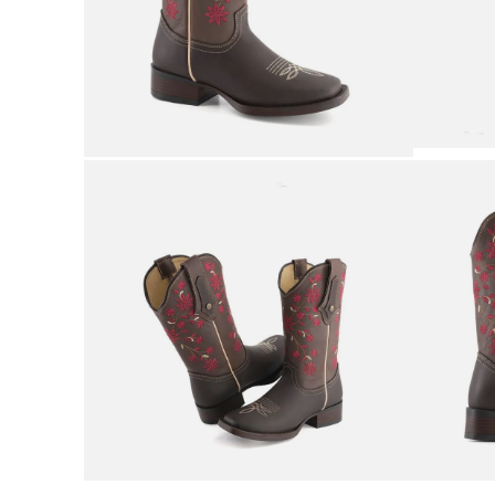
9
.
botas mujer
10
.
adidas