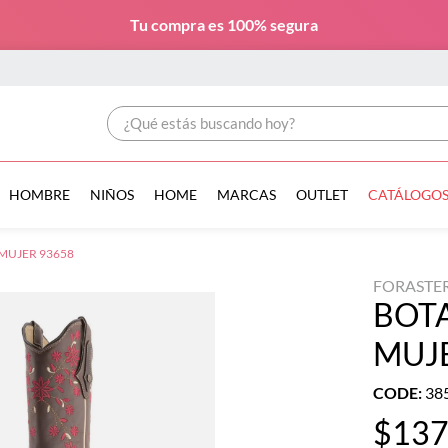
Tu compra es
100% segura
¿Qué estás buscando hoy?
HOMBRE
NIÑOS
HOME
MARCAS
OUTLET
CATÁLOGO
MUJER 93658
FORASTE
BOT
MUJ
CODE
:
38
$
13