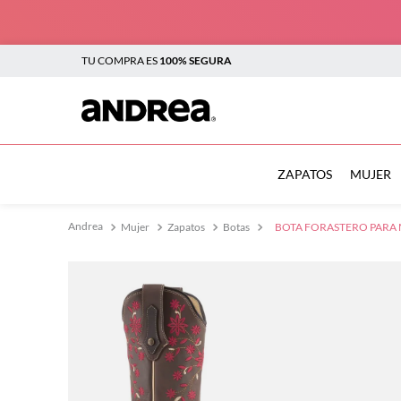
TU COMPRA ES
100% SEGURA
TÉRMINOS MÁS BUSCADOS
1
.
botas
ZAPATOS
MUJER
2
.
sandalias
Mujer
Zapatos
Botas
BOTA FORASTERO PARA 
3
.
tenis mujer
4
.
zapatillas
5
.
tenis
6
.
tenis hombre
7
.
flats
8
.
plataforma