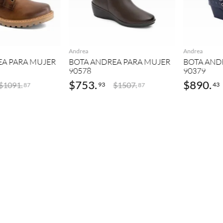
GREGAR
AGREGAR
Andrea
Andrea
EA PARA MUJER
BOTA ANDREA PARA MUJER
BOTA AND
90578
90379
$
753
.
$
890
.
$
1091
.
$
1507
.
93
43
87
87