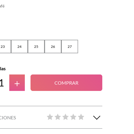
afé
23
24
25
26
27
las
＋
COMPRAR
CIONES