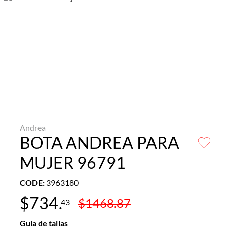
Andrea
BOTA ANDREA PARA
MUJER 96791
CODE
:
3963180
$
734
.
$
1468
.
87
43
Guía de tallas