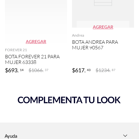
AGREGAR
Andrea
AGREGAR
BOTA ANDREA PARA
MUJER 90567
FOREVER 21
BOTA FOREVER 21 PARA
MUJER 63338
$
693
.
$
617
.
$
1066
.
$
1234
.
14
43
37
87
Ayuda