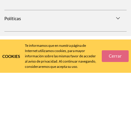
Políticas
SÍGUENOS EN
Te informamos que en nuestra página de
Internet utilizamos cookies, para mayor
Cerrar
COOKIES
información sobre las mismas favor de acceder
al aviso de privacidad. Al continuar navegando,
consideraremos que acepta su uso.
Call
Center
477 788 4600